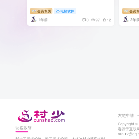
会员专属
电脑软件
会员
1年前
3年
0
97
12
友链申请
Copyright ©
访客致辞
容源于互联网
86512@q
我走了很远的路，吃了很多的苦，才将这村少博客送到