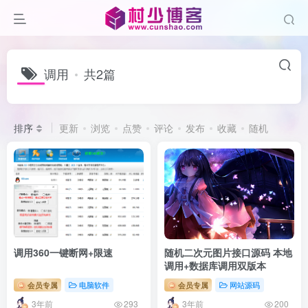
调用
共2篇
排序
更新
浏览
点赞
评论
发布
收藏
随机
调用360一键断网+限速
随机二次元图片接口源码 本地
调用+数据库调用双版本
会员专属
电脑软件
会员专属
网站源码
3年前
3年前
293
200