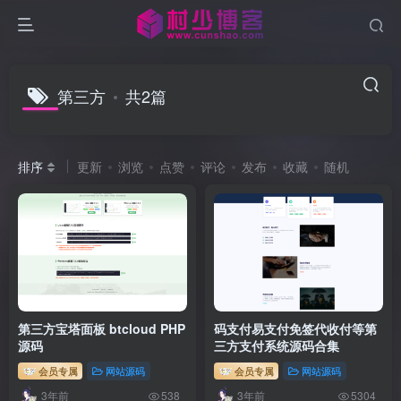
第三方
共2篇
排序
更新
浏览
点赞
评论
发布
收藏
随机
第三方宝塔面板 btcloud PHP
码支付易支付免签代收付等第
源码
三方支付系统源码合集
会员专属
网站源码
会员专属
网站源码
3年前
3年前
538
5304