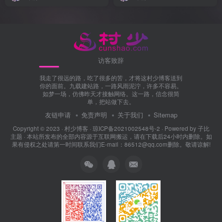
访客致辞
我走了很远的路，吃了很多的苦，才将这村少博客送到
你的面前。九载建站路，一路风雨泥泞，许多不容易。
如梦一场，仿佛昨天才接触网络。这一路，信念很简
单，把站做下去。
友链申请
免责声明
关于我们
Sitemap
Copyright © 2023 ·
村少博客
·
琼ICP备2021002548号-2
· Powered by
子比
主题
· 本站所发布的全部内容源于互联网搬运，请在下载后24小时内删除。如
果有侵权之处请第一时间联系我们E-mail：86512@qq.com删除。敬请谅解!