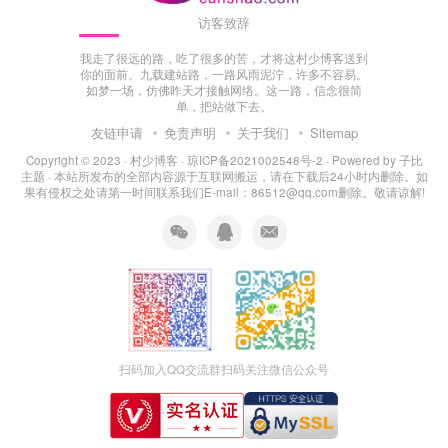
访客致辞
我走了很远的路，吃了很多的苦，才将这村少博客送到
你的面前。九载建站路，一路风雨泥泞，许多不容易。
如梦一场，仿佛昨天才接触网络。这一路，信念很简
单，把站做下去。
友链申请
免责声明
关于我们
Sitemap
Copyright © 2023 ·
村少博客
·
琼ICP备2021002548号-2
· Powered by
子比
主题
· 本站所发布的全部内容源于互联网搬运，请在下载后24小时内删除。如
果有侵权之处请第一时间联系我们E-mail：86512@qq.com删除。敬请谅解!
扫码加入QQ交流群
扫码关注微信公众号