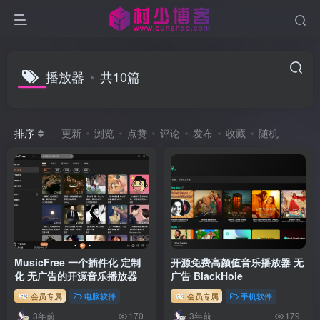
播放器
共10篇
排序
更新
浏览
点赞
评论
发布
收藏
随机
MusicFree 一个插件化 定制
开源免费高颜值音乐播放器 无
化 无广告的开源音乐播放器
广告 BlackHole
会员专属
电脑软件
会员专属
手机软件
3年前
3年前
170
179