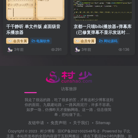
千千静听 单文件版 桌面级音
京都一只喵bibi播放器+弹幕库
乐播放器
（已修复弹幕不显示发送时
间）
会员专属
电脑软件
会员专属
网站源码
3年前
3年前
291
136
访客致辞
我走了很远的路，吃了很多的苦，才将这村少博客送到
你的面前。九载建站路，一路风雨泥泞，许多不容易。
如梦一场，仿佛昨天才接触网络。这一路，信念很简
单，把站做下去。
友链申请
免责声明
关于我们
Sitemap
Copyright © 2023 ·
村少博客
·
琼ICP备2021002548号-2
· Powered by
子比
主题
· 本站所发布的全部内容源于互联网搬运，请在下载后24小时内删除。如