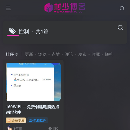
控制
共1篇
排序
更新
浏览
点赞
评论
发布
收藏
随机
160WIFI —免费创建电脑热点
wifi软件
会员专属
电脑软件
3年前
180