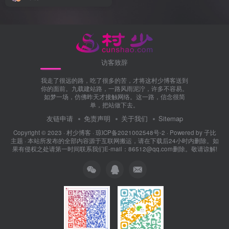
访客致辞
我走了很远的路，吃了很多的苦，才将这村少博客送到
你的面前。九载建站路，一路风雨泥泞，许多不容易。
如梦一场，仿佛昨天才接触网络。这一路，信念很简
单，把站做下去。
友链申请
免责声明
关于我们
Sitemap
Copyright © 2023 ·
村少博客
·
琼ICP备2021002548号-2
· Powered by
子比
主题
· 本站所发布的全部内容源于互联网搬运，请在下载后24小时内删除。如
果有侵权之处请第一时间联系我们E-mail：86512@qq.com删除。敬请谅解!