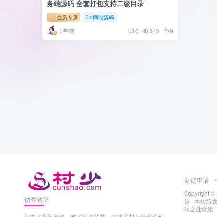
务端源码 全套打包支持二级目录
会员专属
网站源码
3年前
0
343
9
友链申请
Copyright ©
访客致辞
题
· 本站
权之处请第一时
我走了很远的路，吃了很多的苦，才将这村少博客送到