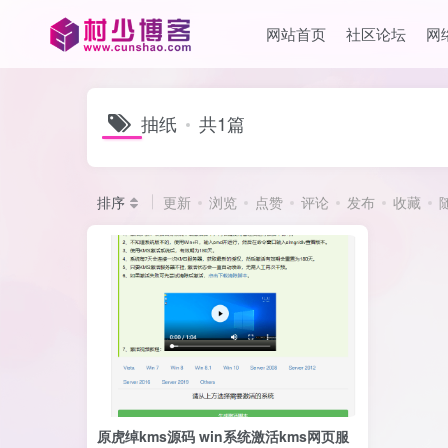
网站首页
社区论坛
网
抽纸
共1篇
排序
更新
浏览
点赞
评论
发布
收藏
原虎绰kms源码 win系统激活kms网页服