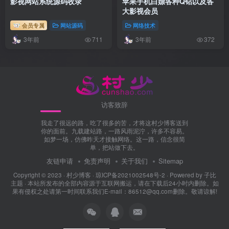
影视网站系统源码收录
苹果手机白嫖各种Q钻以及各
大影视会员
会员专属
网站源码
网络技术
3年前
3年前
711
372
访客致辞
我走了很远的路，吃了很多的苦，才将这村少博客送到
你的面前。九载建站路，一路风雨泥泞，许多不容易。
如梦一场，仿佛昨天才接触网络。这一路，信念很简
单，把站做下去。
友链申请
免责声明
关于我们
Sitemap
Copyright © 2023 ·
村少博客
·
琼ICP备2021002548号-2
· Powered by
子比
主题
· 本站所发布的全部内容源于互联网搬运，请在下载后24小时内删除。如
果有侵权之处请第一时间联系我们E-mail：86512@qq.com删除。敬请谅解!