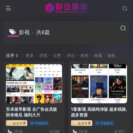
影视
共6篇
排序
更新
浏览
点赞
评论
发布
收藏
随机
安卓皇帝影视 去广告会员版
V影影视 高级纯净版 超多线路,
秒杀南瓜 福利大片
超多资源
会员专属
手机软件
会员专属
手机软件
3年前
3年前
288
307