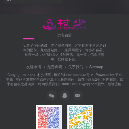
访客致辞
我走了很远的路，吃了很多的苦，才将这村少博客送到
你的面前。九载建站路，一路风雨泥泞，许多不容易。
如梦一场，仿佛昨天才接触网络。这一路，信念很简
单，把站做下去。
友链申请
免责声明
关于我们
Sitemap
Copyright © 2023 ·
村少博客
·
琼ICP备2021002548号-2
· Powered by
子比
主题
· 本站所发布的全部内容源于互联网搬运，请在下载后24小时内删除。如
果有侵权之处请第一时间联系我们E-mail：86512@qq.com删除。敬请谅解!