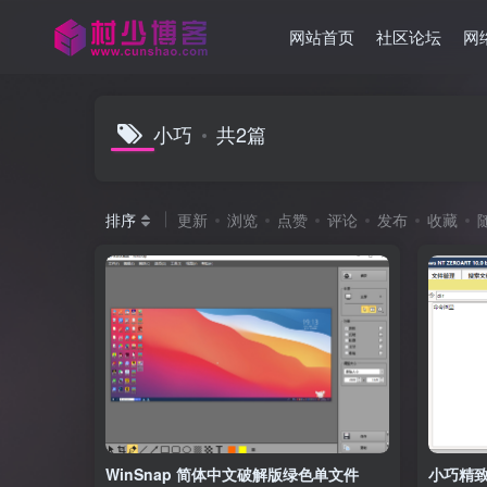
网站首页
社区论坛
网
小巧
共2篇
排序
更新
浏览
点赞
评论
发布
收藏
WinSnap 简体中文破解版绿色单文件
小巧精致