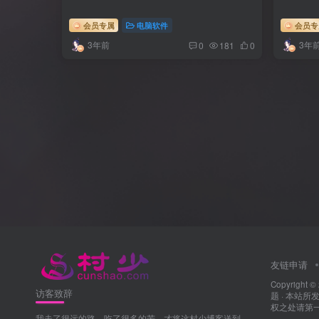
会员专属
电脑软件
会员专
3年前
3年
0
181
0
友链申请
Copyright ©
访客致辞
题
· 本站
权之处请第一时
我走了很远的路，吃了很多的苦，才将这村少博客送到