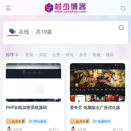
在线
共19篇
排序
更新
浏览
点赞
评论
发布
收藏
随机
PHP在线加密系统源码
爱奇艺 电脑版去广告优化版
会员专属
网站源码
会员专属
电脑软件
3年前
3年前
211
172