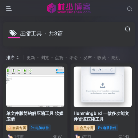
压缩工具
共3篇
排序
更新
浏览
点赞
评论
发布
收藏
随机
单文件版简约解压缩工具 软媒
Hummingbird 一款多功能文
压缩
件资源压缩工具
会员专属
电脑软件
会员专属
电脑软件
1年前
2年前
97
143