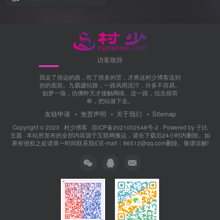
访客致辞
我走了很远的路，吃了很多的苦，才将这村少博客送到
你的面前。九载建站路，一路风雨泥泞，许多不容易。
如梦一场，仿佛昨天才接触网络。这一路，信念很简
单，把站做下去。
友链申请
免责声明
关于我们
Sitemap
Copyright © 2023 ·
村少博客
·
琼ICP备2021002548号-2
· Powered by
子比
主题
· 本站所发布的全部内容源于互联网搬运，请在下载后24小时内删除。如
果有侵权之处请第一时间联系我们E-mail：86512@qq.com删除。敬请谅解!