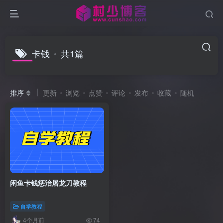
卡钱
共1篇
排序
更新
浏览
点赞
评论
发布
收藏
随机
闲鱼卡钱惩治屠龙刀教程
自学教程
4个月前
74