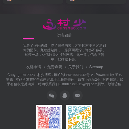
访客致辞
我走了很远的路，吃了很多的苦，才将这村少博客送到
你的面前。九载建站路，一路风雨泥泞，许多不容易。
如梦一场，仿佛昨天才接触网络。这一路，信念很简
单，把站做下去。
友链申请
免责声明
关于我们
Sitemap
Copyright © 2023 ·
村少博客
·
琼ICP备2021002548号-2
· Powered by
子比
主题
· 本站所发布的全部内容源于互联网搬运，请在下载后24小时内删除。如
果有侵权之处请第一时间联系我们E-mail：86512@qq.com删除。敬请谅解!