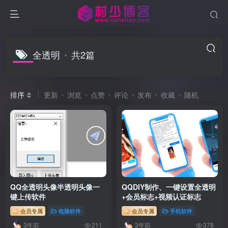
全透明
共2篇
排序
更新
浏览
点赞
评论
发布
收藏
随机
QQ全透明头像半透明头像一
QQDIY制作、一键设置全透明
键上传软件
+会员标志+视频认证标志
会员专属
电脑软件
会员专属
手机软件
3年前
3年前
211
378