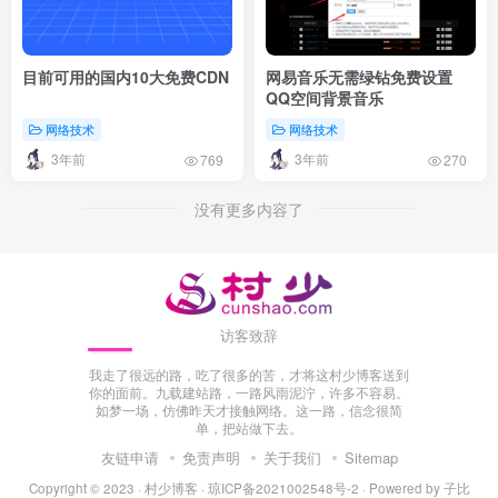
目前可用的国内10大免费CDN
网易音乐无需绿钻免费设置
QQ空间背景音乐
网络技术
网络技术
3年前
3年前
769
270
没有更多内容了
访客致辞
我走了很远的路，吃了很多的苦，才将这村少博客送到
你的面前。九载建站路，一路风雨泥泞，许多不容易。
如梦一场，仿佛昨天才接触网络。这一路，信念很简
单，把站做下去。
友链申请
免责声明
关于我们
Sitemap
Copyright © 2023 ·
村少博客
·
琼ICP备2021002548号-2
· Powered by
子比