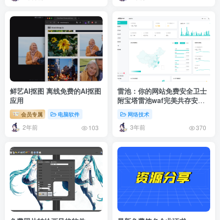
鲜艺AI抠图 离线免费的AI抠图
雷池：你的网站免费安全卫士
应用
附宝塔雷池waf完美共存安装
教程
会员专属
电脑软件
网络技术
2年前
3年前
103
370