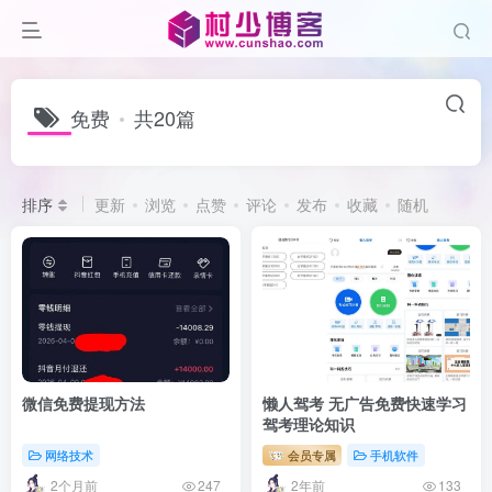
免费
共20篇
排序
更新
浏览
点赞
评论
发布
收藏
随机
微信免费提现方法
懒人驾考 无广告免费快速学习
驾考理论知识
网络技术
会员专属
手机软件
2个月前
2年前
247
133